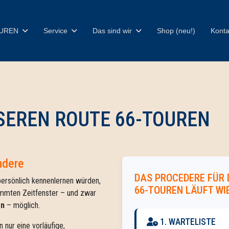
UREN
Service
Das sind wir
Shop (neu!)
Konta
EREN ROUTE 66-TOUREN
ndere
DAS PROCEDERE FÜR 
ersönlich kennenlernen würden,
66-TOUREN LÄUFT WIE
immten Zeitfenster – und zwar
en
– möglich.
1. WARTELISTE
nur eine vorläufige,