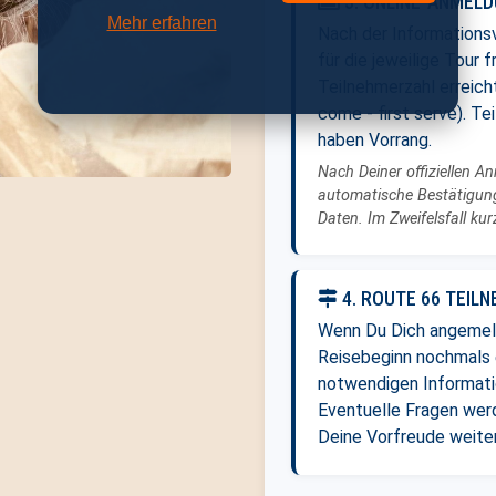
3. ONLINE-ANMEL
Mehr erfahren
Nach der Informations
für die jeweilige Tour 
Teilnehmerzahl erreicht
come - first serve). T
haben Vorrang.
Nach Deiner offiziellen A
automatische Bestätigung
Daten. Im Zweifelsfall ku
4. ROUTE 66 TEILN
Wenn Du Dich angemeld
Reisebeginn nochmals e
notwendigen Informati
Eventuelle Fragen wer
Deine Vorfreude weiter